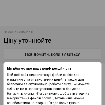
Немає в наявності
Ціну уточнюйте
Повідомити, коли з'явиться
Ми дбаємо про вашу конфіденційність
До обраного
Цей веб-сайт використовує файли cookie для
маркетингу та статистичних цілей, а також для
Доставка
Оплата
Гарантія
безпечної та оптимальної роботи сайту. Ви можете
змінити це в налаштуваннях вашого браузера.
Натисніть кнопку «Погодитися», щоб дати згоду на
Самовивіз з нашого магазину — безкоштовно.
використання файлів cookie. Детальніше можна
«Нововю поштою» по Україні — за тарифами перевізника.
ознайомитися на сторінці
Угода користувача
.