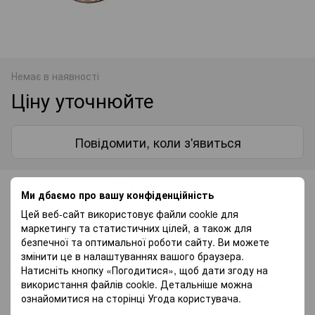
Немає в наявності
Ціну уточнюйте
Повідомити, коли з'явиться
До обраного
Ми дбаємо про вашу конфіденційність
Цей веб-сайт використовує файли cookie для
маркетингу та статистичних цілей, а також для
Доставка
Оплата
Гарантія
безпечної та оптимальної роботи сайту. Ви можете
змінити це в налаштуваннях вашого браузера.
Самовивіз з нашого магазину — безкоштовно.
Натисніть кнопку «Погодитися», щоб дати згоду на
використання файлів cookie. Детальніше можна
«Нововю поштою» по Україні — за тарифами перевізника.
ознайомитися на сторінці
Угода користувача
.
Більше інформації про доставку