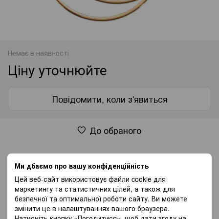
Немає в наявності
Ціну уточнюйте
Повідомити, коли з'явиться
До обраного
Характеристики
Ми дбаємо про вашу конфіденційність
Цей веб-сайт використовує файли cookie для
Проба
585
маркетингу та статистичних цілей, а також для
Вага
3.3 г
безпечної та оптимальної роботи сайту. Ви можете
змінити це в налаштуваннях вашого браузера.
Натисніть кнопку «Погодитися», щоб дати згоду на