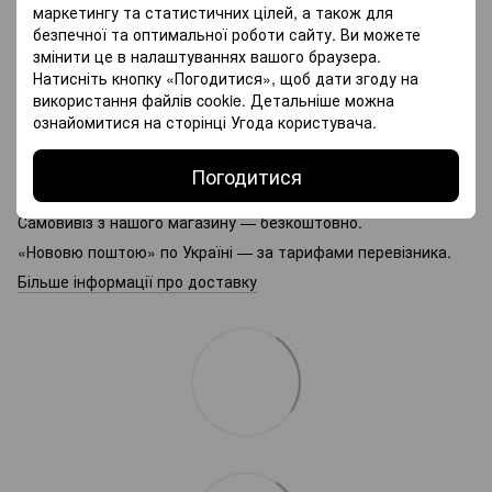
маркетингу та статистичних цілей, а також для
Проба
585
безпечної та оптимальної роботи сайту. Ви можете
Вставка
фіаніти
змінити це в налаштуваннях вашого браузера.
Натисніть кнопку «Погодитися», щоб дати згоду на
Вага
1.2 г
використання файлів cookie. Детальніше можна
Вага вставки
0.08 г
ознайомитися на сторінці
Угода користувача
.
Доставка
Оплата
Гарантія
Погодитися
Самовивіз з нашого магазину — безкоштовно.
«Нововю поштою» по Україні — за тарифами перевізника.
Більше інформації про доставку