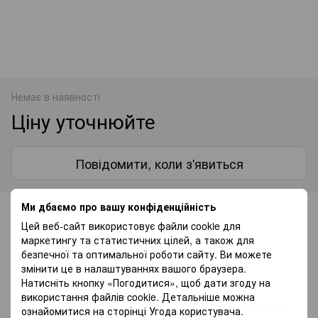
Немає в наявності
Ціну уточнюйте
Повідомити, коли з'явиться
Ми дбаємо про вашу конфіденційність
До обраного
Цей веб-сайт використовує файли cookie для
маркетингу та статистичних цілей, а також для
Доставка
Оплата
Гарантія
безпечної та оптимальної роботи сайту. Ви можете
змінити це в налаштуваннях вашого браузера.
Натисніть кнопку «Погодитися», щоб дати згоду на
Самовивіз з нашого магазину — безкоштовно.
використання файлів cookie. Детальніше можна
«Нововю поштою» по Україні — за тарифами перевізника.
ознайомитися на сторінці
Угода користувача
.