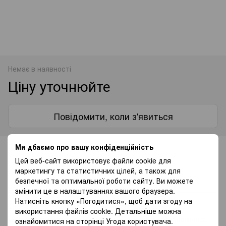
Немає в наявності
Ціну уточнюйте
Повідомити, коли з'явиться
Ми дбаємо про вашу конфіденційність
До обраного
Цей веб-сайт використовує файли cookie для
маркетингу та статистичних цілей, а також для
Доставка
Оплата
Гарантія
безпечної та оптимальної роботи сайту. Ви можете
змінити це в налаштуваннях вашого браузера.
Натисніть кнопку «Погодитися», щоб дати згоду на
Самовивіз з нашого магазину — безкоштовно.
використання файлів cookie. Детальніше можна
«Нововю поштою» по Україні — за тарифами перевізника.
ознайомитися на сторінці
Угода користувача
.