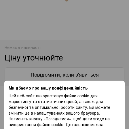
Немає в наявності
Ціну уточнюйте
Повідомити, коли з'явиться
Ми дбаємо про вашу конфіденційність
До обраного
Цей веб-сайт використовує файли cookie для
маркетингу та статистичних цілей, а також для
безпечної та оптимальної роботи сайту. Ви можете
Доставка
Оплата
Гарантія
змінити це в налаштуваннях вашого браузера.
Натисніть кнопку «Погодитися», щоб дати згоду на
використання файлів cookie. Детальніше можна
Самовивіз з нашого магазину — безкоштовно.