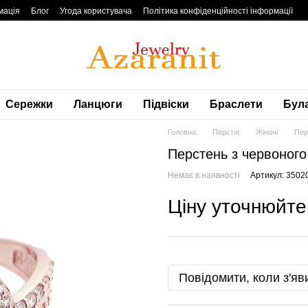
мація
Блог
Угода користувача
Політика конфіденційності інформації
Сережки
Ланцюги
Підвіски
Браслети
Бул
Головна
Перстні
Жіночі
Пер
Перстень з червоного
Немає в наявності
Артикул: 3502
Ціну уточнюйте
Повідомити, коли з'яв