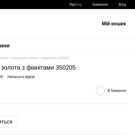
Укр
Eng
Бажання
Вхід
Мій кошик
авки
стень з червоного золота з фіанітами 350205
 золота з фіанітами 350205
05
Написати відгук
В бажання
иться