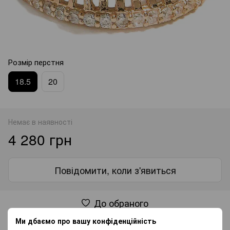
Розмір перстня
18.5
20
Немає в наявності
4 280 грн
Повідомити, коли з'явиться
До обраного
Ми дбаємо про вашу конфіденційність