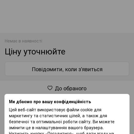
Немає в наявності
Ціну уточнюйте
Повідомити, коли з'явиться
До обраного
Ми дбаємо про вашу конфіденційність
Характеристики
Цей веб-сайт використовує файли cookie для
маркетингу та статистичних цілей, а також для
Проба
585
безпечної та оптимальної роботи сайту. Ви можете
змінити це в налаштуваннях вашого браузера.
Натисніть кнопку «Погодитися», щоб дати згоду на